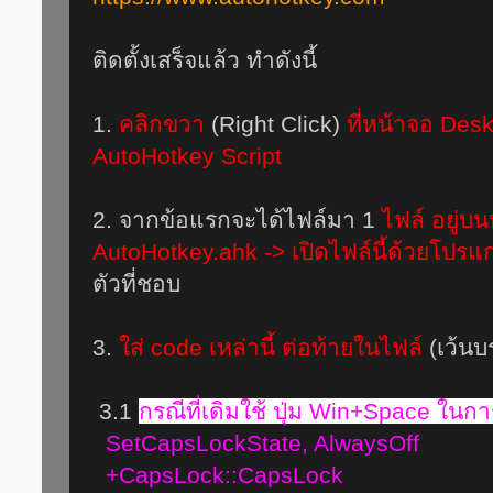
ติดตั้งเสร็จแล้ว ทำดังนี้
1.
คลิกขวา
(Right Click)
ที่หน้าจอ Des
AutoHotkey Script
2. จากข้อแรกจะได้ไฟล์มา 1
ไฟล์ อยู่บ
AutoHotkey.ahk -> เปิดไฟล์นี้ด้วยโปรแ
ตัวที่ชอบ
3.
ใส่ code เหล่านี้ ต่อท้ายในไฟล์
(เว้นบ
3.1
กรณีที่เดิมใช้ ปุ่ม Win+Space ในก
SetCapsLockState, AlwaysOff
+CapsLock::CapsLock