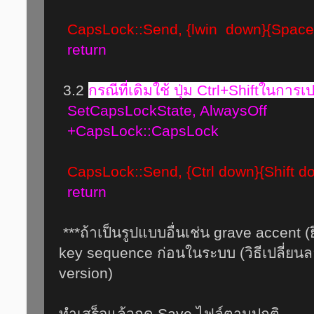
CapsLock::Send, {lwin down}{Space
return
3.2
กรณีที่เดิมใช้ ปุ่ม Ctrl+Shiftในการ
SetCapsLockState, AlwaysOff
+CapsLock::CapsLock
CapsLock::Send, {Ctrl down}{Shift do
return
***ถ้าเป็นรูปแบบอื่นเช่น grave accent (ย
key sequence ก่อนในระบบ (วิธีเปลี่ยนล
version)
ทำเสร็จแล้วกด Save ไฟล์ตามปกติ