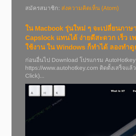
สมัครสมาชิก:
ส่งความคิดเห็น (Atom)
ใน Macbook รุ่นใหม่ ๆ จะเปลี่ยนภาษา
Capslock แทนได้ ง่ายดีสะดวก เร็ว เพรา
ใช้งาน ใน Windows ก็ทำได้ ลองทำดู
ก่อนอื่นไป Download โปรแกรม AutoHotkey ไ
https://www.autohotkey.com ติดตั้งเสร็จแล้ว
Click)...