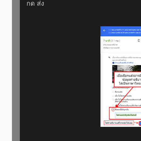
กด ส่ง